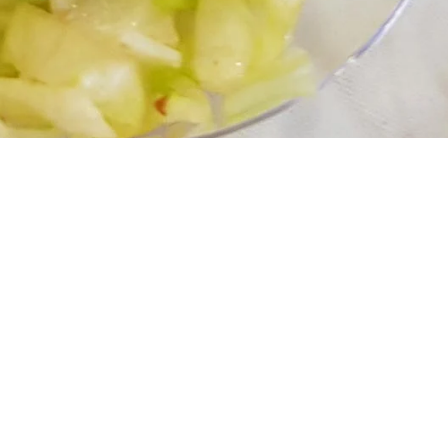
STONE – Restaurant & Après Ski Bar
direkt an der unteren Station der Seilbahn in Harrachov
+420 606 117 818